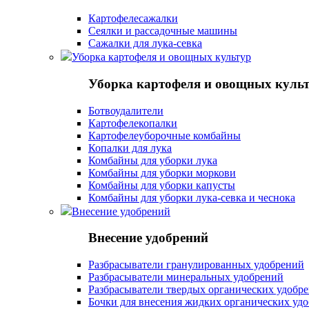
Картофелесажалки
Сеялки и рассадочные машины
Сажалки для лука-севка
Уборка картофеля и овощных культур
Уборка картофеля и овощных куль
Ботвоудалители
Картофелекопалки
Картофелеуборочные комбайны
Копалки для лука
Комбайны для уборки лука
Комбайны для уборки моркови
Комбайны для уборки капусты
Комбайны для уборки лука-севка и чеснока
Внесение удобрений
Внесение удобрений
Разбрасыватели гранулированных удобрений
Разбрасыватели минеральных удобрений
Разбрасыватели твердых органических удобр
Бочки для внесения жидких органических уд