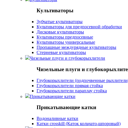
Культиваторы
Зубчатые культиваторы
Культиваторы для предпосевной обработки
Дисковые культиваторы
Культиваторы предпосевные
Культиваторы универсальные
Пропашные междурядные культиваторы
Стерневые культиваторы
Чизельные плуги и глубокорыхлители
Чизельные плуги и глубокорыхлит
Глубокорыхлители (подпочвенные рыхлители
Глубокорыхлители прямая стойка
Глубокорыхлители параплау стойка
Прикатывающие катки
Прикатывающие катки
Водоналивные катки
Катки crosskill (Каток кольчато-шпоровый)