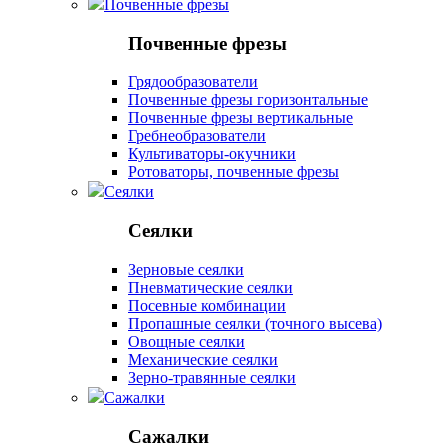
Почвенные фрезы
Почвенные фрезы
Грядообразователи
Почвенные фрезы горизонтальные
Почвенные фрезы вертикальные
Гребнеобразователи
Культиваторы-окучники
Ротоваторы, почвенные фрезы
Сеялки
Сеялки
Зерновые сеялки
Пневматические сеялки
Посевные комбинации
Пропашные сеялки (точного высева)
Овощные сеялки
Механические сеялки
Зерно-травянные сеялки
Сажалки
Сажалки