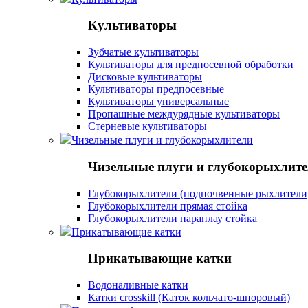
Культиваторы
Зубчатые культиваторы
Культиваторы для предпосевной обработки
Дисковые культиваторы
Культиваторы предпосевные
Культиваторы универсальные
Пропашные междурядные культиваторы
Стерневые культиваторы
Чизельные плуги и глубокорыхлители
Чизельные плуги и глубокорыхлит
Глубокорыхлители (подпочвенные рыхлители
Глубокорыхлители прямая стойка
Глубокорыхлители параплау стойка
Прикатывающие катки
Прикатывающие катки
Водоналивные катки
Катки crosskill (Каток кольчато-шпоровый)