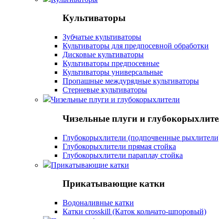
Культиваторы
Зубчатые культиваторы
Культиваторы для предпосевной обработки
Дисковые культиваторы
Культиваторы предпосевные
Культиваторы универсальные
Пропашные междурядные культиваторы
Стерневые культиваторы
Чизельные плуги и глубокорыхлители
Чизельные плуги и глубокорыхлит
Глубокорыхлители (подпочвенные рыхлители
Глубокорыхлители прямая стойка
Глубокорыхлители параплау стойка
Прикатывающие катки
Прикатывающие катки
Водоналивные катки
Катки crosskill (Каток кольчато-шпоровый)