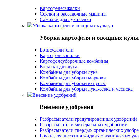
Картофелесажалки
Сеялки и рассадочные машины
Сажалки для лука-севка
Уборка картофеля и овощных культур
Уборка картофеля и овощных куль
Ботвоудалители
Картофелекопалки
Картофелеуборочные комбайны
Копалки для лука
Комбайны для уборки лука
Комбайны для уборки моркови
Комбайны для уборки капусты
Комбайны для уборки лука-севка и чеснока
Внесение удобрений
Внесение удобрений
Разбрасыватели гранулированных удобрений
Разбрасыватели минеральных удобрений
Разбрасыватели твердых органических удобр
Бочки для внесения жидких органических уд