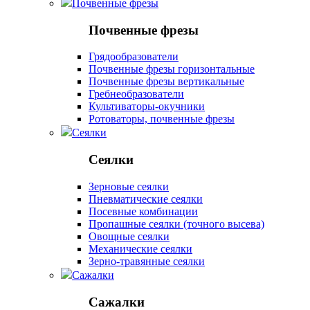
Почвенные фрезы
Почвенные фрезы
Грядообразователи
Почвенные фрезы горизонтальные
Почвенные фрезы вертикальные
Гребнеобразователи
Культиваторы-окучники
Ротоваторы, почвенные фрезы
Сеялки
Сеялки
Зерновые сеялки
Пневматические сеялки
Посевные комбинации
Пропашные сеялки (точного высева)
Овощные сеялки
Механические сеялки
Зерно-травянные сеялки
Сажалки
Сажалки