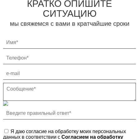
КРАТКО ОПИШИТЕ
Поливомоечное оборудование
СИТУАЦИЮ
Распределители реагентов Road Master
мы свяжемся с вами в кратчайшие сроки
Распределители реагентов ПРС ЭКО
Коммунальные косилки
Распределитель комбинированный ПРС-4-6
Автомобильные прицепы
Я даю согласие на обработку моих персональных
данных в соответствии с
Согласием на обработку