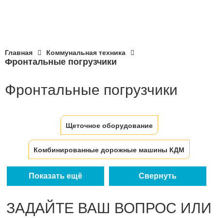
Главная
Коммунальная техника
Фронтальные погрузчики
Фронтальные погрузчики
Щеточное оборудование
Комбинированные дорожные машины КДМ
Отвалы на автомобили
Отвалы на тракторы
Показать ещё
Свернуть
Пескоразбрасыватели ПРК
ЗАДАЙТЕ ВАШ ВОПРОС ИЛИ